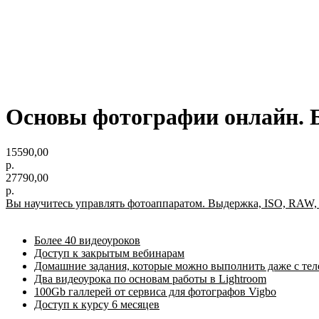
Основы фотографии онлайн. 
15590,00
р.
27790,00
р.
Вы научитесь управлять фотоаппаратом. Выдержка, ISO, RAW,
Более 40 видеоуроков
Доступ к закрытым вебинарам
Домашние задания, которые можно выполнить даже с те
Два видеоурока по основам работы в Lightroom
100Gb галлерей от сервиса для фотографов Vigbo
Доступ к курсу 6 месяцев